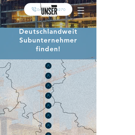
0391 28878270
Deutschlandweit
Subunternehmer
finden!